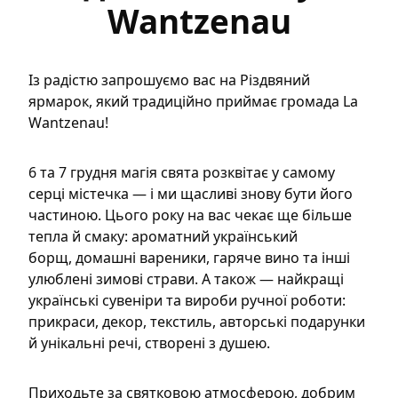
Wantzenau
Із радістю запрошуємо вас на Різдвяний
ярмарок, який
традиційно приймає громада La
Wantzenau
!
6 та 7 грудня магія свята розквітає у самому
серці містечка — і ми щасливі знову бути його
частиною. Цього року на вас чекає ще більше
тепла й смаку:
ароматний український
борщ
,
домашні вареники
,
гаряче вино
та інші
улюблені зимові страви. А також —
найкращі
українські сувеніри та вироби ручної роботи
:
прикраси, декор, текстиль, авторські подарунки
й унікальні речі, створені з душею.
Приходьте за святковою атмосферою, добрим