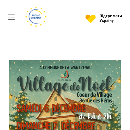
Підтримати
Україну
Головна
Наші події
06–07
грудня - Різдвяна магія у La Wantzenau